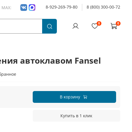
8-929-269-79-80
8 (800) 300-00-72
и MAX:
0
0
ения автоклавом Fansel
бранное
В корзину
Купить в 1 клик