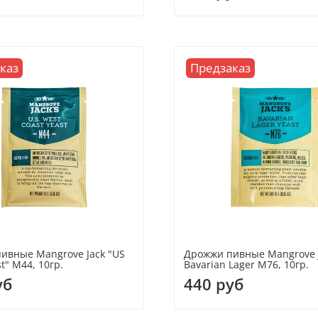
каз
Предзаказ
ивные Mangrove Jack "US
Дрожжи пивные Mangrove 
t" M44, 10гр.
Bavarian Lager M76, 10гр.
уб
440 руб