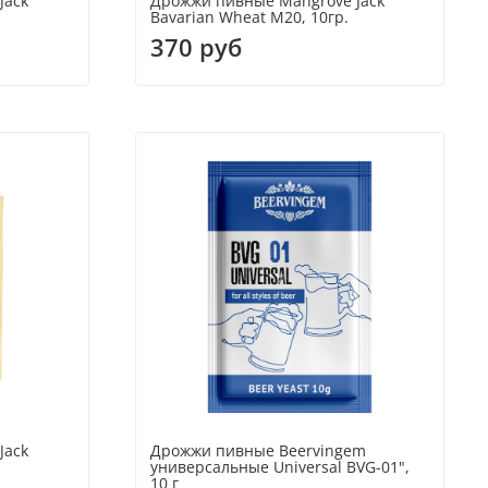
Jack
Дрожжи пивные Mangrove Jack
Bavarian Wheat М20, 10гр.
370 руб
Jack
Дрожжи пивные Beervingem
универсальные Universal BVG-01",
10 г