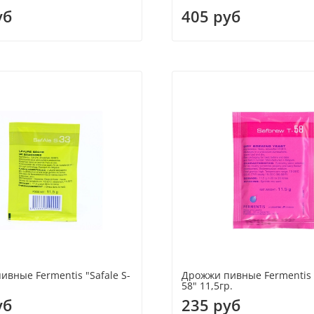
уб
405 руб
вные Fermentis "Safale S-
Дрожжи пивные Fermentis "
58" 11,5гр.
уб
235 руб