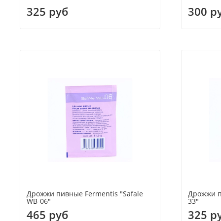
325 руб
300 р
Дрожжи пивные Fermentis "Safale
Дрожжи пи
WB-06"
33"
465 руб
325 р