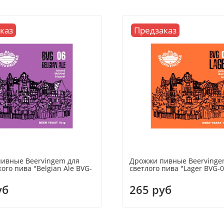
каз
Предзаказ
ивные Beervingem для
Дрожжи пивные Beervinge
ого пива "Belgian Ale BVG-
светлого пива "Lager BVG-05
уб
265 руб