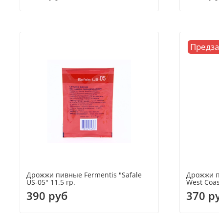
Предза
Дрожжи пивные Fermentis "Safale
Дрожжи п
US-05" 11.5 гр.
West Coas
390 руб
370 р