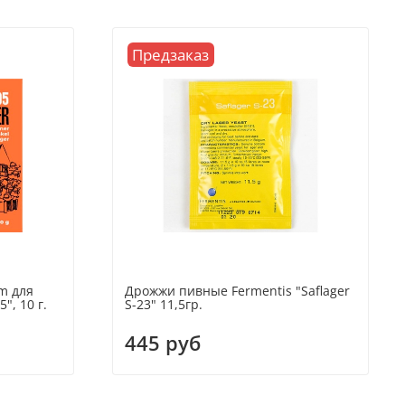
Предзаказ
m для
Дрожжи пивные Fermentis "Saflager
", 10 г.
S-23" 11,5гр.
445 руб