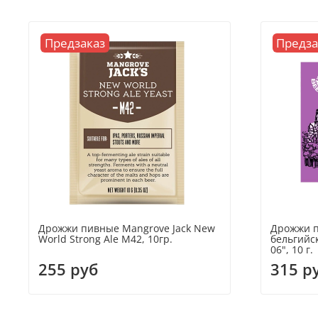
Предзаказ
Предза
Дрожжи пивные Mangrove Jack New
Дрожжи п
World Strong Ale M42, 10гр.
бельгийск
06", 10 г.
255 руб
315 р