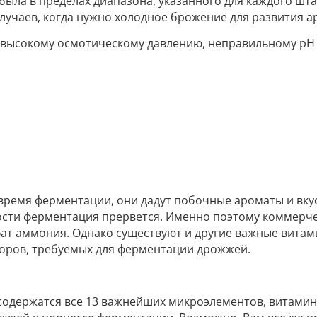
была в пределах диапазона, указанного для каждого шт
случаев, когда нужно холодное брожение для развития ар
высокому осмотическому давлению, неправильному рН 
время ферментации, они дадут побочные ароматы и вку
ности ферментация прервется. Именно поэтому коммерч
фат аммония. Однако существуют и другие важные витам
оров, требуемых для ферментации дрожжей.
 содержатся все 13 важнейших микроэлементов, витамин