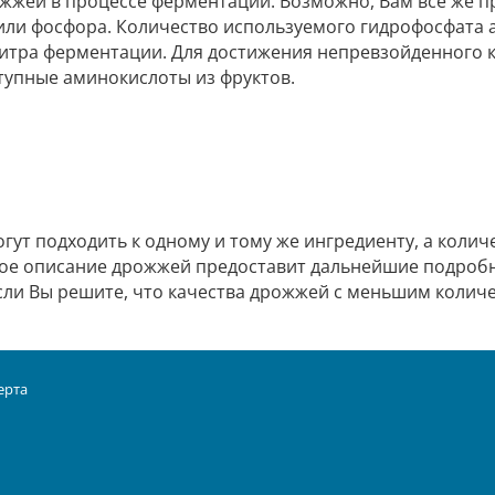
жей в процессе ферментации. Возможно, Вам все же пр
или фосфора. Количество используемого гидрофосфата 
23 литра ферментации. Для достижения непревзойденного
тупные аминокислоты из фруктов.
гут подходить к одному и тому же ингредиенту, а количе
енное описание дрожжей предоставит дальнейшие подроб
сли Вы решите, что качества дрожжей с меньшим количе
ерта