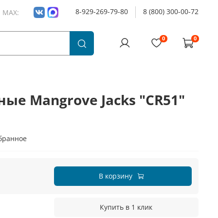
8-929-269-79-80
8 (800) 300-00-72
и MAX:
0
0
ые Mangrove Jacks "CR51"
бранное
В корзину
Купить в 1 клик