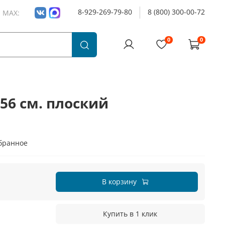
8-929-269-79-80
8 (800) 300-00-72
и MAX:
0
0
56 см. плоский
бранное
В корзину
Купить в 1 клик