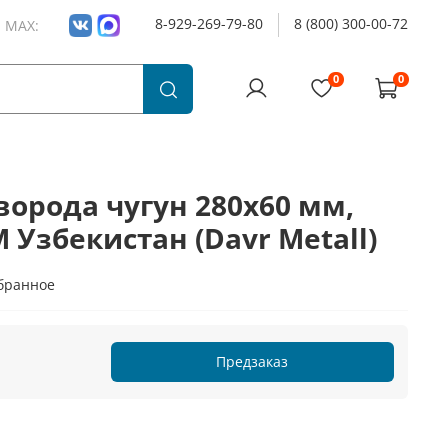
8-929-269-79-80
8 (800) 300-00-72
и MAX:
0
0
орода чугун 280х60 мм,
 Узбекистан (Davr Metall)
бранное
Предзаказ